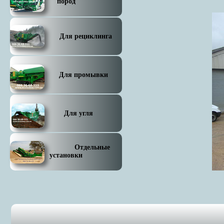
пород
Для рециклинга
Для промывки
Для угля
Отдельные
установки